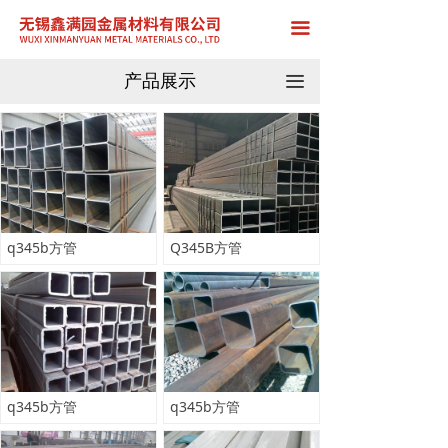
首页
끀
关于我们
产品展示
끀
产品展示
车间展示
新闻中心
在线留言
q345b方管
Q345B方管
联系我们
q345b方管
q345b方管